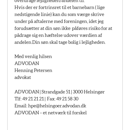
overdrage lejligheden/andelen til.
Hvis der er fortrinsret til et barnebarn ( lige
nedstigende linie) kan du som værge skrive
under på aftalerne med foreningen, idet jeg
forudsætter at din søn ikke påføres risiko for at
pådrage sig en hæftelse udover værdien af
andelen.Din søn skal tage bolig i lejligheden.
Med venlig hilsen
ADVODAN
Henning Petersen
advokat
ADVODAN | Strandgade 51 | 3000 Helsingør
Tlf: 49 21 21 21 | Fax: 49 21 58 30
Email:
hpe@helsingoer.advodan.dk
ADVODAN – et netværk til forskel