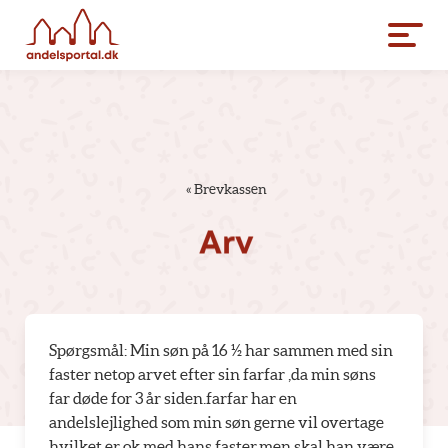
«
Brevkassen
Arv
Spørgsmål: Min søn på 16 ½ har sammen med sin
faster netop arvet efter sin farfar ,da min søns
far døde for 3 år siden.farfar har en
andelslejlighed som min søn gerne vil overtage
hvilket er ok med hans faster.men skal han være