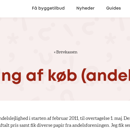
Få byggetilbud
Nyheder
Guides
«
Brevkassen
ing
af
køb
(ande
delslejlighed i starten af februar 2011, til overtagelse 1. maj. D
ftalt pris samt fik diverse papir fra andelsforeningen. Jeg fik s