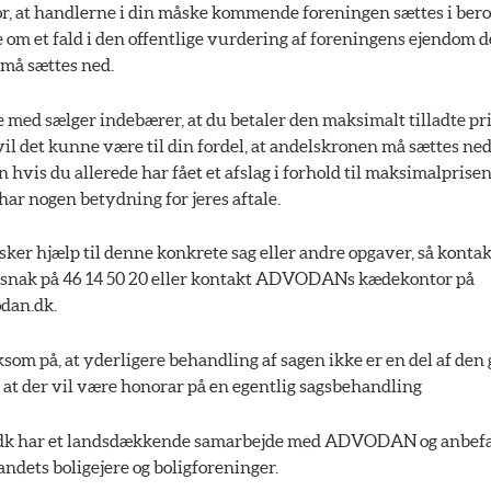
r, at handlerne i din måske kommende foreningen sættes i bero
le om et fald i den offentlige vurdering af foreningens ejendom de
må sættes ned.
e med sælger indebærer, at du betaler den maksimalt tilladte pri
vil det kunne være til din fordel, at andelskronen må sættes ned
 hvis du allerede har fået et afslag i forhold til maksimalprisen,
 har nogen betydning for jeres aftale.
ker hjælp til denne konkrete sag eller andre opgaver, så kontak
 snak på 46 14 50 20 eller kontakt ADVODANs kædekontor på
dan.dk.
om på, at yderligere behandling af sagen ikke er en del af den 
 at der vil være honorar på en egentlig sagsbehandling
.dk har et landsdækkende samarbejde med ADVODAN og anbef
landets boligejere og boligforeninger.