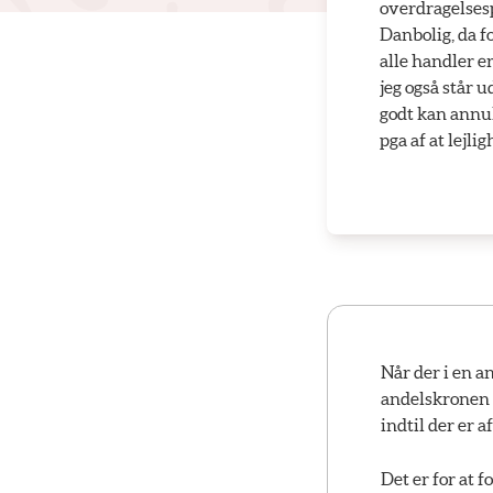
overdragelsesp
Danbolig, da f
alle handler er
jeg også står 
godt kan annul
pga af at lejli
Når der i en a
andelskronen (
indtil der er 
Det er for at f