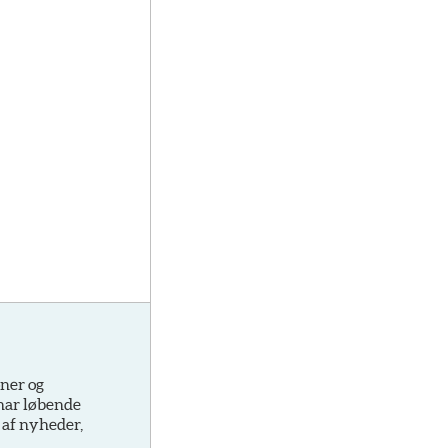
oner og
 har løbende
 af nyheder,