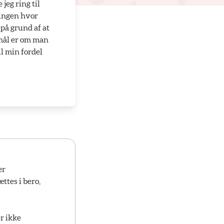
jeg ring til
ningen hvor
 på grund af at
smål er om man
l min fordel
er
ttes i bero,
er ikke