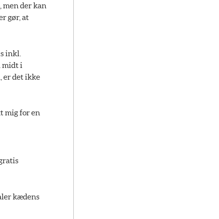
, men der kan
r gør, at
s inkl.
 midt i
 er det ikke
t mig for en
gratis
aler kædens