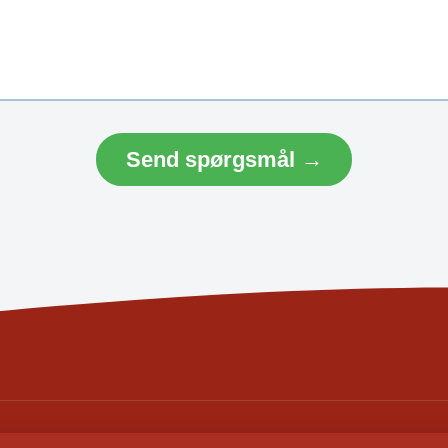
Send spørgsmål →