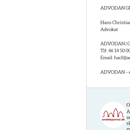
ADVODAN Gl
Hans Christi
Advokat
ADVODAN | Glo
Tlf: 46 14 50 00
Email: hacf@
ADVODAN – et 
O
A
s
s
g