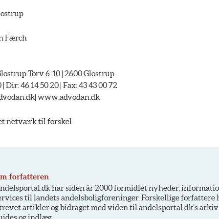
ostrup
an Færch
strup Torv 6-10 | 2600 Glostrup
 | Dir: 46 14 50 20 | Fax: 43 43 00 72
advodan.dk| www.advodan.dk
netværk til forskel
m forfatteren
ndelsportal.dk har siden år 2000 formidlet nyheder, informati
ervices til landets andelsboligforeninger. Forskellige forfattere
krevet artikler og bidraget med viden til andelsportal.dk’s arkiv
uides og indlæg.