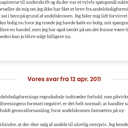
apirerne til underskrift og da der var et tvivls spørgsmål måtte 
ortæller de mig om jeg ikke har fået et brev fra andelsboligfore
 sat i bero på grund af andelskronen. Jeg føler mig lidt forvirret
uden bolig nu hvor jeg troede jeg havde købt en bolig. mit spørg
lere en handel, men jeg har også tænkt på om det kunne være ti
gheden kan jo blive solgt billigere nu.
Vores svar fra
12 apr. 2011
ndelsboligforenings regnskabsår indtræder forhold, som påvirk
foreningens formue) negativt, er det helt normalt, at handler sæ
afholdt generalforsamling, hvor andelskronen fastsættes på ny.
orhindre, at der sker salg af andele til ulovlig overpris. Jeg kend