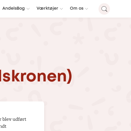
AndelsBog
Værktøjer
Om os
lskronen)
er blev udført
endt