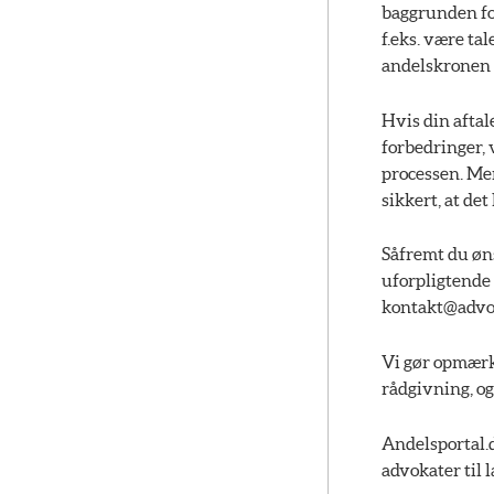
baggrunden fo
f.eks. være ta
andelskronen 
Hvis din aftal
forbedringer, 
processen. Men
sikkert, at det
Såfremt du øns
uforpligtende
kontakt@advo
Vi gør opmærks
rådgivning, og
Andelsportal
advokater til 