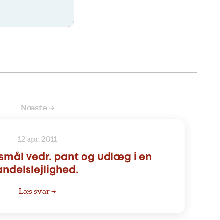
Næste →
12 apr. 2011
gsmål vedr. pant og udlæg i en
andelslejlighed.
Læs svar →