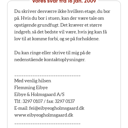
Vores svar fra
16 jan. 2009
Du skriver desværre ikke hvilken etage, du bor
på. Hvis du bor i stuen, kan der være tale om
opstigende grundfugt. Det kræver et større
indgreb, så det bedste vil være, hvis jeg kan få
lov til at komme forbi, og se på forholdene.
Du kan ringe eller skrive til mig på de
nedenstående kontaktoplysninger.
_____________________________
Med venlig hilsen
Flemming Eibye
Eibye & Holmsgaard A/S
Tlf.: 3297 0107 / fax: 3297 0137
E-mail:
fei@eibyeogholmsgaard.dk
www.eibyeogholmsgaard.dk
_____________________________