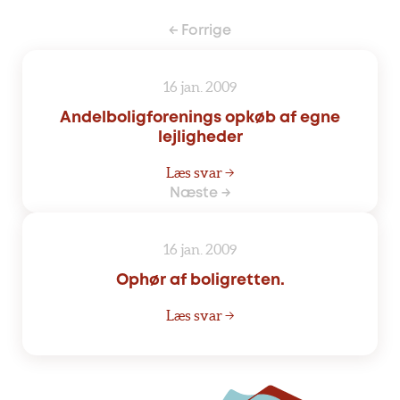
← Forrige
16 jan. 2009
Andelboligforenings opkøb af egne
lejligheder
Læs svar →
Næste →
16 jan. 2009
Ophør af boligretten.
Læs svar →