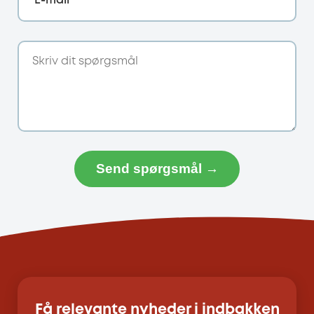
E-mail
Send spørgsmål →
Få relevante nyheder i indbakken