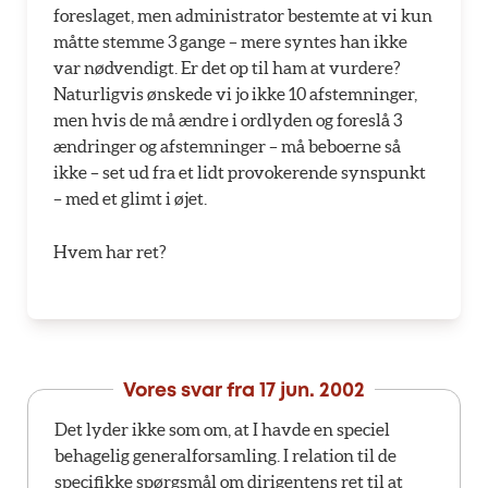
foreslaget, men administrator bestemte at vi kun
måtte stemme 3 gange – mere syntes han ikke
var nødvendigt. Er det op til ham at vurdere?
Naturligvis ønskede vi jo ikke 10 afstemninger,
men hvis de må ændre i ordlyden og foreslå 3
ændringer og afstemninger – må beboerne så
ikke – set ud fra et lidt provokerende synspunkt
– med et glimt i øjet.
Hvem har ret?
Vores svar fra
17 jun. 2002
Det lyder ikke som om, at I havde en speciel
behagelig generalforsamling. I relation til de
specifikke spørgsmål om dirigentens ret til at