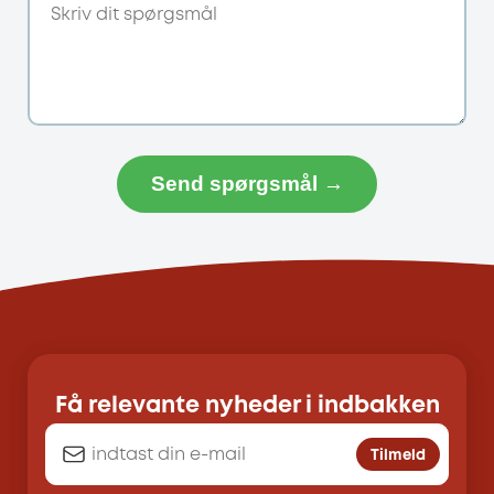
Send spørgsmål →
Få relevante nyheder i indbakken
Tilmeld