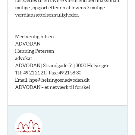
fastsættes til en lavere værdi end den maksimalt
mulige., opgjort efter en af lovens 3 mulige
værdiansættelsesmuligheder.
Med venlig hilsen
ADVODAN
Henning Petersen
advokat
ADVODAN | Strandgade 51 | 3000 Helsingør
Tlf: 49 21 21 21 | Fax: 49 21 58 30
Email:
hpe@helsingoer.advodan.dk
ADVODAN – et netværk til forskel