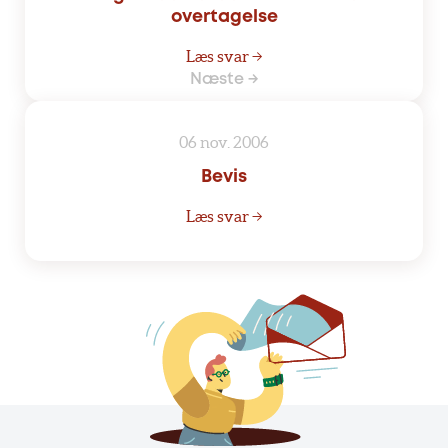
overtagelse
Læs svar →
Næste →
06 nov. 2006
Bevis
Læs svar →