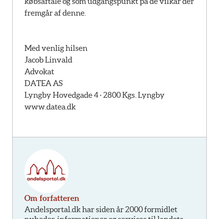
købsaftale og som udgangspunkt på de vilkår der
fremgår af denne.
Med venlig hilsen
Jacob Linvald
Advokat
DATEA AS
Lyngby Hovedgade 4 · 2800 Kgs. Lyngby
www.datea.dk
Om forfatteren
Andelsportal.dk har siden år 2000 formidlet
nyheder, informationer og services til landets