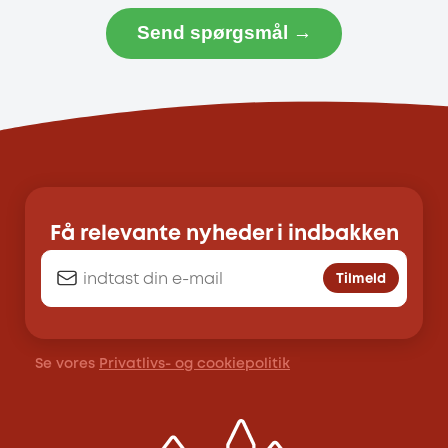
Send spørgsmål →
Få relevante nyheder i indbakken
Tilmeld
Se vores
Privatlivs- og cookiepolitik