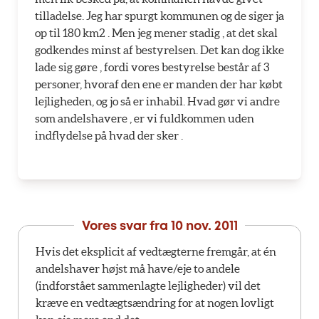
tilladelse. Jeg har spurgt kommunen og de siger ja
op til 180 km2 . Men jeg mener stadig , at det skal
godkendes minst af bestyrelsen. Det kan dog ikke
lade sig gøre , fordi vores bestyrelse består af 3
personer, hvoraf den ene er manden der har købt
lejligheden, og jo så er inhabil. Hvad gør vi andre
som andelshavere , er vi fuldkommen uden
indflydelse på hvad der sker .
Vores svar fra
10 nov. 2011
Hvis det eksplicit af vedtægterne fremgår, at én
andelshaver højst må have/eje to andele
(indforstået sammenlagte lejligheder) vil det
kræve en vedtægtsændring for at nogen lovligt