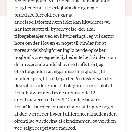
regler der gør at vi juridisk ikke kan omdanne
lejlighederne til ejerlejligheder, og nogle
praktiske forhold, der gør at
andelsboligforeningen ikke kan likvideres (vi
har fået støtte til byfornyelse, der skal
tilbagebetales ved en likvidering). Jeg vil derfor
høre om der i loven er noget til hinder for at
vores andelsboligforening løbende opkøber
nogle af vores egne lejligheder (efterhånden som
de nuværende andelshavere fraflytter), og
efterfølgende frasælger disse lejligheder, til
markedspris, til tredjeparter. Vi ønsker således
ikke at likvidere andelsboligforeningen, blot at
f.eks. halvere den fra de nuværende 19
andelshavere, til f.eks. 9-10 andelshavere.
Formålet hermed er naturligvis at frigive noget
af den værdi der ligger i differencen imellem den
offentlige vurdering af ejendommen, og værdien
ved salg i det private marked.