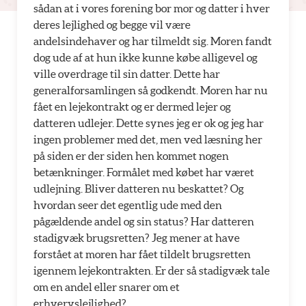
sådan at i vores forening bor mor og datter i hver
deres lejlighed og begge vil være
andelsindehaver og har tilmeldt sig. Moren fandt
dog ude af at hun ikke kunne købe alligevel og
ville overdrage til sin datter. Dette har
generalforsamlingen så godkendt. Moren har nu
fået en lejekontrakt og er dermed lejer og
datteren udlejer. Dette synes jeg er ok og jeg har
ingen problemer med det, men ved læsning her
på siden er der siden hen kommet nogen
betænkninger. Formålet med købet har været
udlejning. Bliver datteren nu beskattet? Og
hvordan seer det egentlig ude med den
pågældende andel og sin status? Har datteren
stadigvæk brugsretten? Jeg mener at have
forstået at moren har fået tildelt brugsretten
igennem lejekontrakten. Er der så stadigvæk tale
om en andel eller snarer om et
erhvervslejlighed?