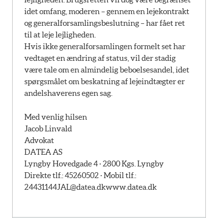
idet omfang, moderen – gennem en lejekontrakt
og generalforsamlingsbeslutning – har fået ret
til at leje lejligheden.
Hvis ikke generalforsamlingen formelt set har
vedtaget en ændring af status, vil der stadig
være tale om en almindelig beboelsesandel, idet
spørgsmålet om beskatning af lejeindtægter er
andelshaverens egen sag.
Med venlig hilsen
Jacob Linvald
Advokat
DATEA AS
Lyngby Hovedgade 4 · 2800 Kgs. Lyngby
Direkte tlf.: 45260502 · Mobil tlf.:
24431144
JAL@datea.dk
www.datea.dk