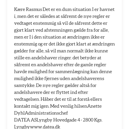
Kære Rasmus Det er en dum situation I er havnet
i, men det er således at såfremt de nye regler er
vedtaget enstemmig så vil de såfremt dette er
gjort klart ved afstemningen gælde fra for alle,
men er I i den situation at ændringen ikke er
enstemmig og er det ikke gjort klart at ændringen
gælder for alle, så vil man normalt ikke kunne
stille en andelshaver ringer. det betyder at
såfremt en andelshaver efter de gamle regler
havde mulighed for sammenlægning kan denne
mulighed ikke fjernes uden andelshaverens
samtykke. De nye regler gælder altså for
andelshavere der er flyttet ind efter
vedtagelsen. Håber det er til at forstå ellers
kontakt mig igen. Med venlig hilsenAnette
DyhlAdministrationschef
DATEA ASLyngby Hovedgade 4 · 2800 Kgs.
Lyngbywww.datea.dk