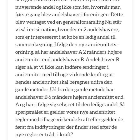
nuværende andel og ikke som før, hvornår man
første gang blev andelshaver i foreningen. Dette
blev vedtaget ved en generalforsamling Nu står
vi så i en situation, hvor der er 2 andelshavere,
som er interesseret i at købe en ledig andel til
sammenlægning. I følge den nye anciennitets-
ordning, så har andelshaver A 2 månders højere
anciennitet end andelshaver B. Andelshaver B
siger så, at vi ikke kan indføre ændringer i
anciennitet med tilbage virkende kraft og at
hendes anciennitet skal beregnes udfra den
gamle metoder. Ud fra den gamle metode har
andelshaver B 6 månders højere anciennitet end
A og har, i følge sig selv, ret til den ledige andel. Så
spørgsmålet er, gælder vores nye anciennitet
regler med tilbage virkende kraft eller gælder de
først fra indflytninger der finder sted efter de
nye regler er trådt i kraft?