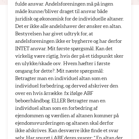
fulde ansvar. Andelsforeningen må på ingen
måde kunne/bliver draget til ansvar både
juridisk og økonomisk for de individuelle altaner.
Det er ikke alle andelshaver der ønsker en altan.
Bestyrelsen har givet udtryk for, at
andelsforeningen ikke er bygherre og har derfor
INTET ansvar. Mit første spørgsmål. Kan det
virkelig være rigtig, hvis der på et tidspunkt sker
en ulykke/skade osv.  Hvem hæfter i første
omgang for dette?. Mit næste spørgsmål:
Betragter man en individuel altan som en
individuel forbedring, og derved afskriver den
over en hvis årrække. fx ifølge ABF
beboerhåndbog. ELLER Betragter man en
individuel altan som en forbedring af
ejendommen og værdien af altanen kommer på
ejendomsvurderingen og altanen skal derfor
ikke afskrives. Kan desværre ikke finde et svar
selv. Har spurgt i ABF deres svarer: ” En altan der