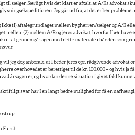
igt til sælger. Særligt hvis det klart er aftalt, at A/Bs advokat sk
nglysningsekspeditionen. Jeg går ud fra, at det er her problemet 
 ikke (1) aftalegrundlaget mellem bygherren/sælger og A/B elle
et mellem (2) mellem A/B og jeres advokat, hvorfor I bør have
onkret at gennemgå sagen med dette materiale i hånden som gru
ansvar.
g vil jeg dog anbefale, at I beder jeres opr. rådgivende advokat o
erre overhovedet er berettiget til de kr. 100.000 – og hvis ja f
hvad årsagen er, og hvordan denne situation i givet fald kunne
skriftligt svar har I en langt bedre mulighed for få en uafhæng
ostrup
an Færch