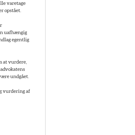
ulle varetage
er opstået.
r
 en uafhængig
ndlag egentlig
m at vurdere,
å advokatens
 være undgået.
ig vurdering af