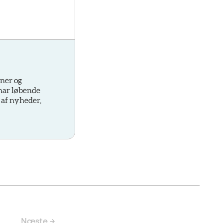
oner og
 har løbende
 af nyheder,
Næste →