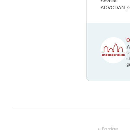
Advokat
ADVODAN | Glo
O
A
s
s
g
← Forrige