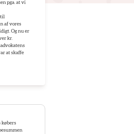
en pga. at vi
til
n af vores
idigt. Og nu er
er kr.
r advokatens
ar at skaffe
s købers
/købesummen