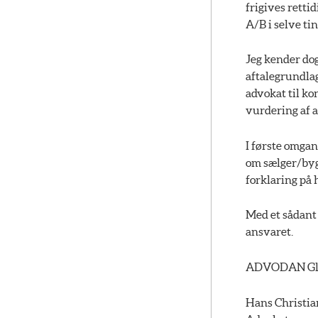
frigives rettid
A/B i selve ti
Jeg kender dog
aftalegrundlag
advokat til k
vurdering af 
I første omgan
om sælger/bygh
forklaring på 
Med et sådant 
ansvaret.
ADVODAN Gl
Hans Christi