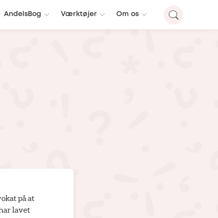
AndelsBog
Værktøjer
Om os
vokat på at
har lavet