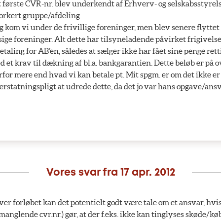
t første CVR-nr. blev underkendt af Erhverv- og selskabsstyrels
orkert gruppe/afdeling.
g kom vi under de frivillige foreninger, men blev senere flyttet 
e foreninger. Alt dette har tilsyneladende påvirket frigivelse
taling for AB’en, således at sælger ikke har fået sine penge rett
et krav til dækning af bl.a. bankgarantien. Dette beløb er på ov
erfor mere end hvad vi kan betale pt. Mit spgm. er om det ikke e
 erstatningspligt at udrede dette, da det jo var hans opgave/ansv
Vores svar fra
17 apr. 2012
er forløbet kan det potentielt godt være tale om et ansvar, hvi
 manglende cvr.nr.) gør, at der f.eks. ikke kan tinglyses skøde