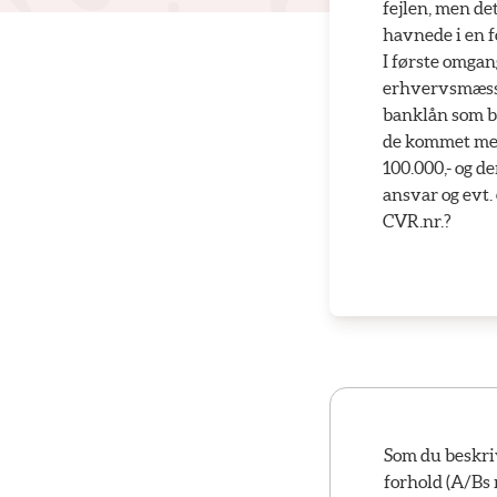
fejlen, men de
havnede i en f
I første omgan
erhvervsmæssig
banklån som be
de kommet med 
100.000,- og d
ansvar og evt.
CVR.nr.?
Som du beskriv
forhold (A/Bs