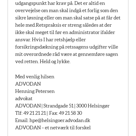
udgangspunkt har krav på. Det er altid en
overvejelse om man skal indgå et forlig som den
sikre løsning eller om man skal satse på at får det
hele med.Retspraksis er streng således at der
ikke skal meget til før en administrator ifalder
ansvar. Hvis I har retshjælp eller
forsikringsdækning på retssagens udgifter ville
mit overordnede råd være at gennemføre sagen
ved retten. Held og lykke.
Med venlig hilsen
ADVODAN
Henning Petersen
advokat
ADVODAN | Strandgade 51 | 3000 Helsingør
Tlf: 49 21 21 21 | Fax: 49 21 58 30
Email:
hpe@helsingoer.advodan.dk
ADVODAN – et netværk til forskel