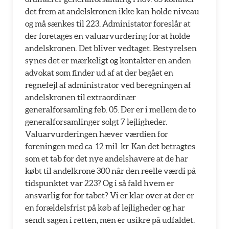
det frem at andelskronen ikke kan holde niveau
og må sænkes til 223. Administator foreslår at
der foretages en valuarvurdering for at holde
andelskronen. Det bliver vedtaget. Bestyrelsen
synes det er mærkeligt og kontakter en anden
advokat som finder ud af at der begået en
regnefejl af administrator ved beregningen af
andelskronen til extraordinær
generalforsamling feb. 05. Der er i mellem de to
generalforsamlinger solgt 7 lejligheder.
Valuarvurderingen hæver værdien for
foreningen med ca. 12 mil. kr. Kan det betragtes
som et tab for det nye andelshavere at de har
købt til andelkrone 300 når den reelle værdi på
tidspunktet var 223? Og i så fald hvem er
ansvarlig for for tabet? Vi er klar over at der er
en forældelsfrist på køb af lejligheder og har
sendt sagen i retten, men er usikre på udfaldet.