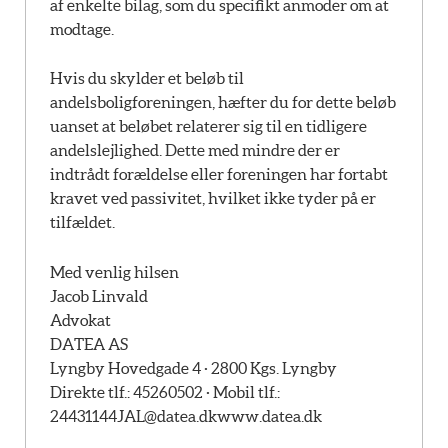
af enkelte bilag, som du specifikt anmoder om at
modtage.
Hvis du skylder et beløb til
andelsboligforeningen, hæfter du for dette beløb
uanset at beløbet relaterer sig til en tidligere
andelslejlighed. Dette med mindre der er
indtrådt forældelse eller foreningen har fortabt
kravet ved passivitet, hvilket ikke tyder på er
tilfældet.
Med venlig hilsen
Jacob Linvald
Advokat
DATEA AS
Lyngby Hovedgade 4 · 2800 Kgs. Lyngby
Direkte tlf.: 45260502 · Mobil tlf.:
24431144
JAL@datea.dk
www.datea.dk