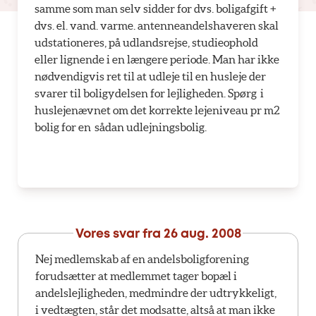
samme som man selv sidder for dvs. boligafgift +
dvs. el. vand. varme. antenneandelshaveren skal
udstationeres, på udlandsrejse, studieophold
eller lignende i en længere periode. Man har ikke
nødvendigvis ret til at udleje til en husleje der
svarer til boligydelsen for lejligheden. Spørg i
huslejenævnet om det korrekte lejeniveau pr m2
bolig for en sådan udlejningsbolig.
Vores svar fra
26 aug. 2008
Nej medlemskab af en andelsboligforening
forudsætter at medlemmet tager bopæl i
andelslejligheden, medmindre der udtrykkeligt,
i vedtægten, står det modsatte, altså at man ikke