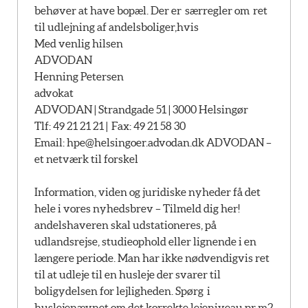
behøver at have bopæl. Der er særregler om ret
til udlejning af andelsboliger,hvis
Med venlig hilsen
ADVODAN
Henning Petersen
advokat
ADVODAN | Strandgade 51 | 3000 Helsingør
Tlf: 49 21 21 21 | Fax: 49 21 58 30
Email:
hpe@helsingoer.advodan.dk ADVODAN –
et netværk til forskel
Information, viden og juridiske nyheder få det
hele i vores nyhedsbrev – Tilmeld dig her!
andelshaveren skal udstationeres, på
udlandsrejse, studieophold eller lignende i en
længere periode. Man har ikke nødvendigvis ret
til at udleje til en husleje der svarer til
boligydelsen for lejligheden. Spørg i
huslejenævnet om det korrekte lejeniveau pr m2