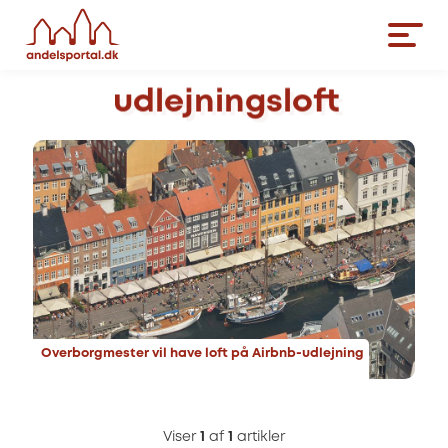
udlejningsloft
Overborgmester vil have loft på Airbnb-udlejning
Viser
1
af
1
artikler