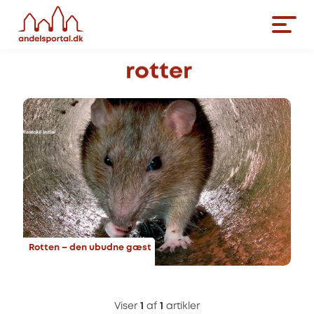
rotter
Rotten – den ubudne gæst
Viser
1
af
1
artikler