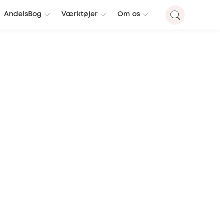
AndelsBog
Værktøjer
Om os