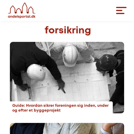
forsikring
Guide: Hvordan sikrer foreningen sig inden, under
og efter et byggeprojekt