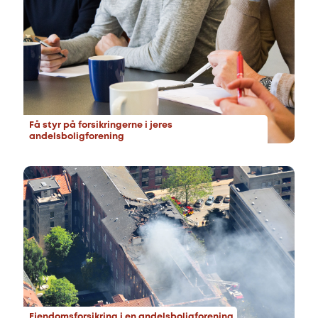
Få styr på forsikringerne i jeres
andelsboligforening
Ejendomsforsikring i en andelsboligforening