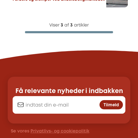
Viser
3
af
3
artikler
Få relevante nyheder i indbakken
Tilmeld
Se vores
Privatlivs- og cookiepolitik