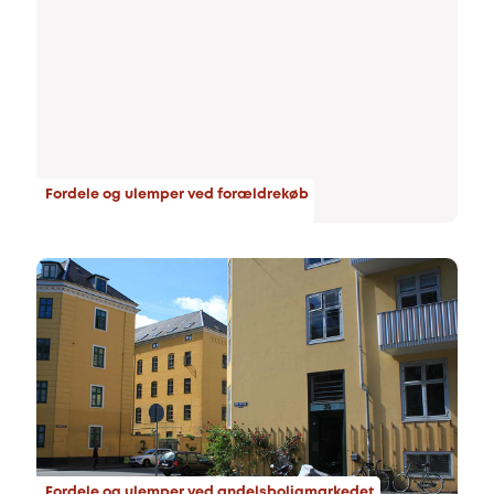
Fordele og ulemper ved forældrekøb
Fordele og ulemper ved andelsboligmarkedet