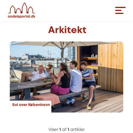
Arkitekt
Sol over København
Viser
1
af
1
artikler