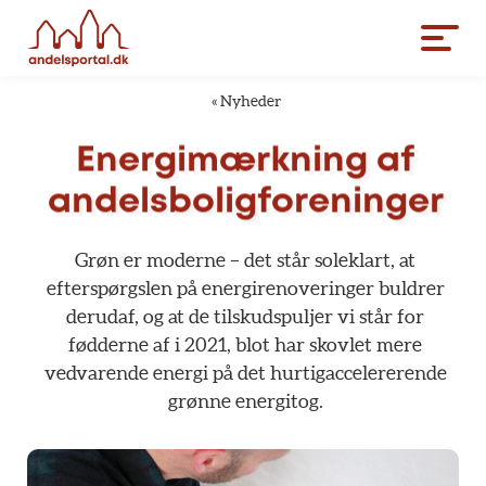
«
Nyheder
Energimærkning
af
andelsboligforeninger
Grøn
er
moderne
–
det
står
soleklart,
at
efterspørgslen
på
energirenoveringer
buldrer
derudaf,
og
at
de
tilskudspuljer
vi
står
for
fødderne
af
i
2021,
blot
har
skovlet
mere
vedvarende
energi
på
det
hurtigaccelererende
grønne
energitog.