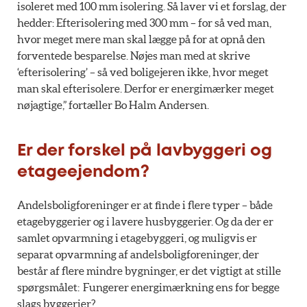
isoleret med 100 mm isolering. Så laver vi et forslag, der
hedder: Efterisolering med 300 mm – for så ved man,
hvor meget mere man skal lægge på for at opnå den
forventede besparelse. Nøjes man med at skrive
‘efterisolering’ – så ved boligejeren ikke, hvor meget
man skal efterisolere. Derfor er energimærker meget
nøjagtige,” fortæller Bo Halm Andersen.
Er der forskel på lavbyggeri og
etageejendom?
Andelsboligforeninger er at finde i flere typer – både
etagebyggerier og i lavere husbyggerier. Og da der er
samlet opvarmning i etagebyggeri, og muligvis er
separat opvarmning af andelsboligforeninger, der
består af flere mindre bygninger, er det vigtigt at stille
spørgsmålet: Fungerer energimærkning ens for begge
slags byggerier?