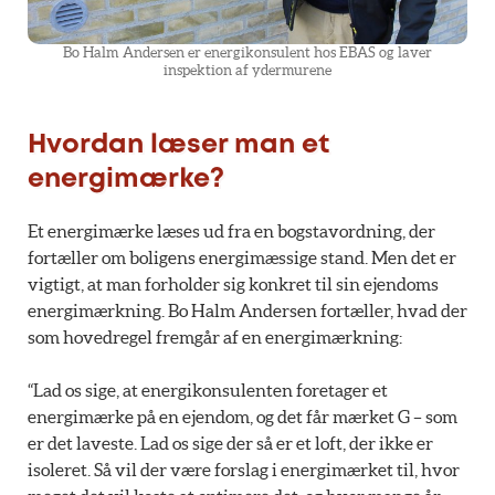
Bo Halm Andersen er energikonsulent hos EBAS og laver
inspektion af ydermurene
Hvordan læser man et
energimærke?
Et energimærke læses ud fra en bogstavordning, der
fortæller om boligens energimæssige stand. Men det er
vigtigt, at man forholder sig konkret til sin ejendoms
energimærkning. Bo Halm Andersen fortæller, hvad der
som hovedregel fremgår af en energimærkning:
“Lad os sige, at energikonsulenten foretager et
energimærke på en ejendom, og det får mærket G – som
er det laveste. Lad os sige der så er et loft, der ikke er
isoleret. Så vil der være forslag i energimærket til, hvor