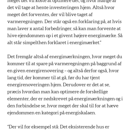
meget det vil koste at optimere det, og hvor mange år
det vil tage at hente investeringen hjem. Altså hvor
meget det forventes, der vil blive taget af
varmeregningen. Der står også en forklaring på, at hvis
man laver x antal forbedringer, så kan man forvente at
hive ejendommen op i et givent højere energimærke. Så
alt står simpelthen forklaret i energimærket.”
Det fremgår altså af energimærkningen, hvor meget du
kommer til at spare på varmeregningen på baggrund af
en given energirenovering – og altså derfor også, hvor
lang tid, der kommer til at gå, før du har tjent
energirenoveringen hjem. Derudover er det at se,
præcis hvordan man kan optimere de forskellige
elementer, der er nedskrevet på energimærkningen og i
den forbindelse se, hvor meget der skal til for at hæve
ejendommen en kategori på energiskalaen.
“Der vil for eksempel stå: Det eksisterende hus er