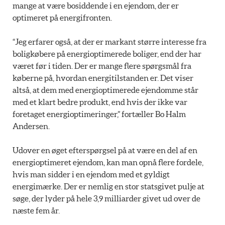
mange at være bosiddende i en ejendom, der er
optimeret på energifronten.
“Jeg erfarer også, at der er markant større interesse fra
boligkøbere på energioptimerede boliger, end der har
været før i tiden. Der er mange flere spørgsmål fra
køberne på, hvordan energitilstanden er. Det viser
altså, at dem med energioptimerede ejendomme står
med et klart bedre produkt, end hvis der ikke var
foretaget energioptimeringer,” fortæller Bo Halm
Andersen.
Udover en øget efterspørgsel på at være en del af en
energioptimeret ejendom, kan man opnå flere fordele,
hvis man sidder i en ejendom med et gyldigt
energimærke. Der er nemlig en stor statsgivet pulje at
søge, der lyder på hele 3,9 milliarder givet ud over de
næste fem år.