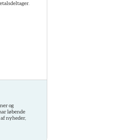
talsdeltager.
oner og
 har løbende
 af nyheder,