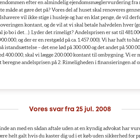
ejendommen efter en almindelig ejendomsmæglervurdering fra 
te måde at gøre det på? Vores del af huset skal renoveres gen
havere vil ikke stige i husleje og har en klat penge, de vil derf
noveringen kontant, og de vil at vi skal betale halvdelen hver (g
l jo bo i det…). Lyder det rimeligt? Andelsprisen er sat til 481.00
.900.000, og der er en restgæld på ca. 1.457.000). Vi har haft to 
på istandsættelse – det ene lød på 300.000 og det andet på 500.00
 400.000, skal vi lægge 200.000 kontant til ombygning. Vi er m
at beregne andelsprisen på 2: Rimeligheden i finansieringen a
Vores svar fra
25 jul. 2008
binde an med en sådan aftale uden at en kyndig advokat har vur
være helt galt hvis du kaster dig ud i et køb uden sikkerhed for p