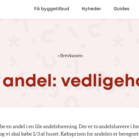
Få byggetilbud
Nyheder
Guides
«
Brevkassen
andel:
vedligeh
øbe en andel i en lile andelsforening. Der er to andelshavere i f
 og vi skal købe 1/3 af huset. Købsprisen for andelen er beregnet