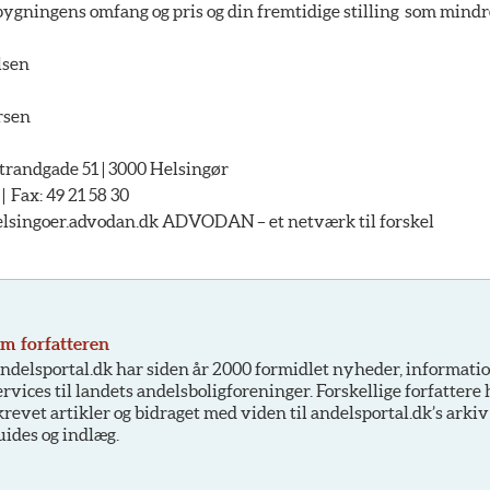
ygningens omfang og pris og din fremtidige stilling som mindre
lsen
rsen
andgade 51 | 3000 Helsingør
 | Fax: 49 21 58 30
singoer.advodan.dk ADVODAN – et netværk til forskel
m forfatteren
ndelsportal.dk har siden år 2000 formidlet nyheder, informati
ervices til landets andelsboligforeninger. Forskellige forfattere
krevet artikler og bidraget med viden til andelsportal.dk’s arkiv
uides og indlæg.