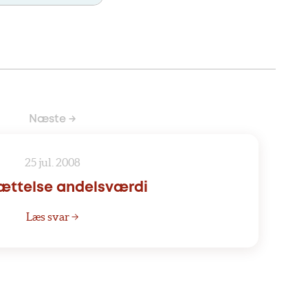
Næste →
25 jul. 2008
ættelse andelsværdi
Læs svar →