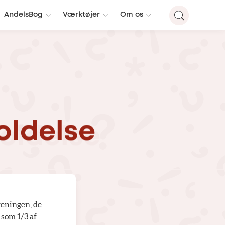
AndelsBog
Værktøjer
Om os
oldelse
oreningen, de
 som 1/3 af