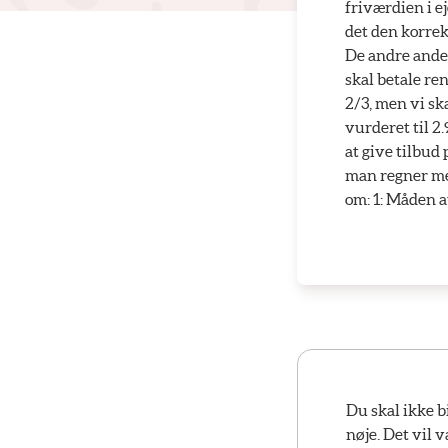
friværdien i 
det den korrek
De andre andels
skal betale re
2/3, men vi ska
vurderet til 2
at give tilbud 
man regner med
om: 1: Måden 
Du skal ikke 
nøje. Det vil 