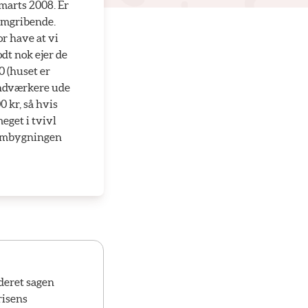
marts 2008. Er
nemgribende.
or have at vi
odt nok ejer de
0 (huset er
håndværkere ude
0 kr, så hvis
eget i tvivl
f ombygningen
deret sagen
risens