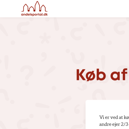
Køb
af
Vi er ved at k
andre ejer 2/3