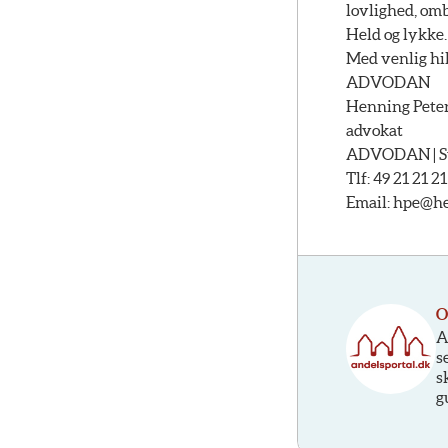
lovlighed, omb
Held og lykke.
Med venlig hi
ADVODAN
Henning Pete
advokat
ADVODAN | Str
Tlf: 49 21 21 21
Email:
hpe@hel
O
A
s
s
g