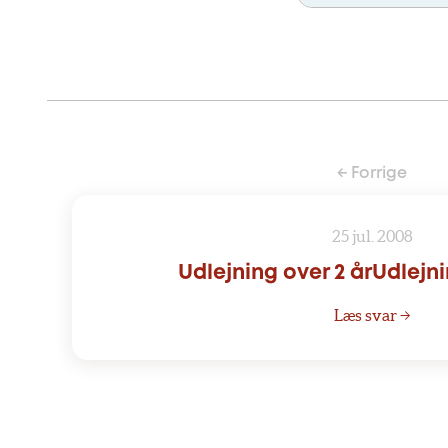
← Forrige
25 jul. 2008
Udlejning over 2 årUdlejni
Læs svar →