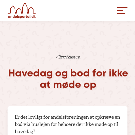
«
Brevkassen
Havedag
og
bod
for
ikke
at
møde
op
Er det lovligt for andelsforeningen at opkræve en
bod via huslejen for beboere der ikke møde op til
havedag?